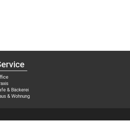
ervice
ffice
raxis
afe & Bäckerei
aus & Wohnung