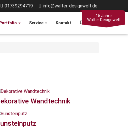
01739294719
info@walter-designwelt.de
15 Jahre
Walter Designwelt
Portfolio
Service
Kontakt
Über Mich
ekorative Wandtechnik
unsteinputz