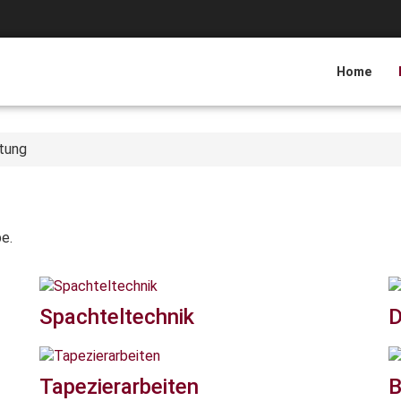
Home
tung
e.
Spachteltechnik
D
Tapezierarbeiten
B