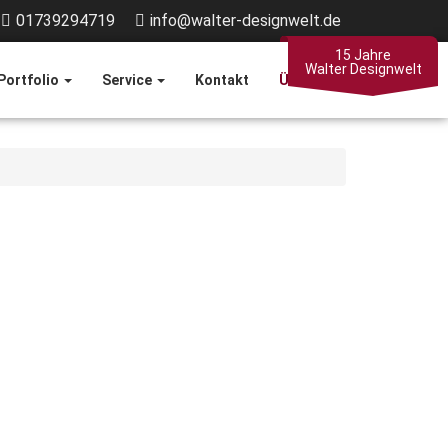
01739294719
info@walter-designwelt.de
15 Jahre
Walter Designwelt
Portfolio
Service
Kontakt
Über Mich