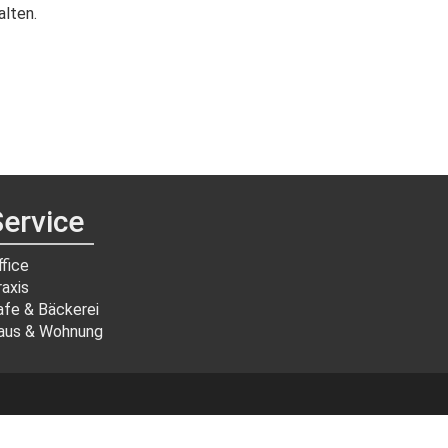
alten.
ervice
ffice
raxis
afe & Bäckerei
aus & Wohnung